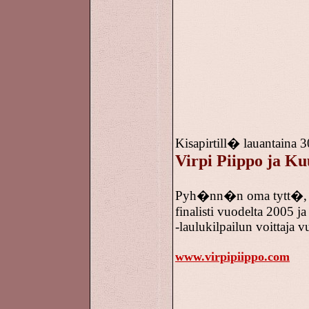
Kisapirtill� lauantaina 3
Virpi Piippo ja K
Pyh�nn�n oma tytt�, 
finalisti vuodelta 2005 
-laulukilpailun voittaja 
www.virpipiippo.com