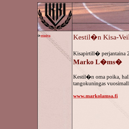
Kestil�n Kisa-Vei
etusivu
Kisapirtill� perjantaina 
Marko L�ms�
Kestil�n oma poika, hall
tangokuningas vuosimall
www.markolamsa.fi