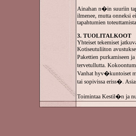
Ainahan n�in suuriin tap
ilmenee, mutta onneksi ei
tapahtumien toteuttamista
3. TUOLITALKOOT
Yhteiset tekemiset jatku
Kotiseutuliiton avustuksel
Pakettien purkamiseen ja
tervetullutta. Kokoontum
Vanhat hyv�kuntoiset m
tai sopivissa eriss�. Asi
Toimintaa Kestil�n ja n