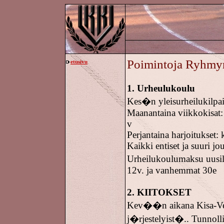
Poimintoja Ryhmy
etusivu
1. Urheulukoulu
Kes�n yleisurheilukilpail
Maanantaina viikkokisat: 
v
Perjantaina harjoitukset: 
Kaikki entiset ja suuri j
Urheilukoulumaksu uusill
12v. ja vanhemmat 30e
2. KIITOKSET
Kev��n aikana Kisa-Vei
j�rjestelyist�.. Tunnoll