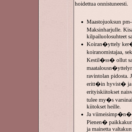
hoidettua onnistuneesti.
Maastojuoksun pm-k
Maksinharjulle. Kisa
kilpailuolosuhteet sa
Koiran�yttely ker�
koiranomistajaa, 
Kestil�ss� ollut 
maatalousn�yttelyn 
ravintolan pidosta.
eritt�in hyvist� ja 
erityiskiitokset nai
tulee my�s varsinai
kiitokset heille.
Ja viimeisimp�n� 
Pienen� paikkakunt
ja mainetta valtakun