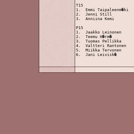
T15

1.  Emmi Taipaleenm�ki		1048 p

2.  Jenni Still			 935

3.  Anniina Kemi		 751

P15

1.  Jaakko Leinonen		1351 p

2.  Teemu H�rm�			1309

3.  Tuomas Pellikka		1066

4.  Valtteri Rantonen		 913

5.  Miikka Tervonen		 807

6.  Jani Leivisk�		 712
