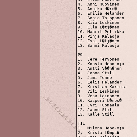
4.  Anni Huovinen		309

5.  Annika H�rm�		288

6.  Emilia Helander		287

7.  Sonja Tolppanen		274

8.  Kiia Leskinen		232

9.  Ella L�tj�nen		213

10. Maarit Pellikka		199

11. Pinja Kalaoja		155

12. Essi L�tj�nen		150

13. Sanni Kalaoja		138

P9

1.  Jere Tervonen		606 p

2.  Konsta Hepo-oja		542

3.  Antti V��n�nen		483

4.  Joona Still			371

5.  Jimi Tenno			366

6.  Eelis Helander		319

7.  Kristian Karioja		313

8   Vili Leskinen		305

9.  Vesa Leinonen		275

10. Kasperi L�mps�		218

11. Jyri Tuomaala		202

12. Janne Still			149

13. Kalle Still			144

T11

1.  Milena Hepo-oja		522 p

2.  Krista L�mps�		398
