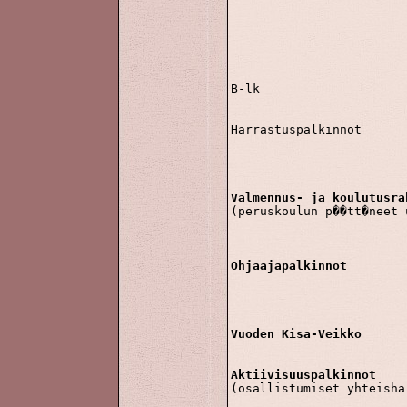
				Heikki Roivainen	M17
				Jussi Koskinen		M17
				Tuomas Pellikka		P15
				Valtteri Rantonen	P14
				Jenni Still		T14 800m
B-lk				Jaakko Leinonen		P14 korkeus

				Teemu H�rm�		P14 
Harrastuspalkinnot		Venla Kaikkonen		N19

				Jenni Kemi	
				Heidi Kemi	
				Anniina Keskita
Valmennus- ja koulutusra
(peruskoulun p��tt�neet 
				Heidi K
				Anniina Kesk
Ohjaajapalkinnot
				Jenni K
				Heidi K
				Anniina Kesk
Vuoden Kisa-Veikko
Aktiivisuuspalkinnot
(osallistumiset yhteisha