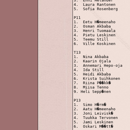
3.  Enni Helander		354

4.  Laura Rantonen		351

5.  Sofia Rosenberg		283

P11

1.  Eetu H�meenaho		716 p

2.  Osman Akbaba		698

3.  Henri Tuomaala		686

4.  Pietu Leskinen		553

5.  Teemu Still			502

6.  Ville Koskinen		330

T13

1.  Nina Akbaba			1138 p

2.  Kaarin Ojala		1013

3.  Annemari Hepo-oja		 856

4.  Ida Still			 805

5.  Heidi Akbaba		 799

6.  Krista Suihkonen	 	 767

7.  Riina P��kk�		 753

8.  Miisa Tenno		  	 740

9. Heli Sepp�nen		 520

P13

1.  Simo H�rm�			1156 p

2.  Aatu H�meenaho		1153

3.  Joni Leivisk�		 775

4.  Tuukka Tervonen		 739

5.  Jami Leskinen		 685

6.  Oskari M��tt�		 551
