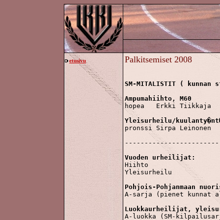
Palkitsemiset 2008
etusivu
SM-MITALISTIT ( kunnan s
Ampumahiihto, M60

hopea	Erkki Tiikkaja

Yleisurheilu/kuulanty�nt

pronssi	Sirpa Leinonen

------------------------
Vuoden urheilijat:

Hiihto				Erkki Tiikkaja

Yleisurheilu			Heikki Roivainen

Pohjois-Pohjanmaan nuori
A-sarja (pienet kunnat alle 5000 asuk)		
Luokkaurheilijat, yleisu

A-luokka (SM-kilpailusar