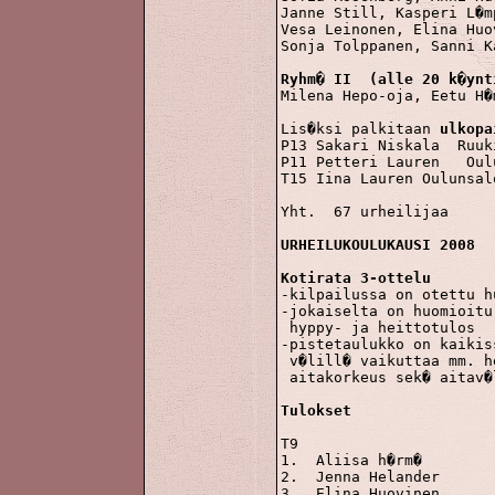
Janne Still, Kasperi L�m
Vesa Leinonen, Elina Huo
Sonja Tolppanen, Sanni K
Ryhm� II  (alle 20 k�ynt

Milena Hepo-oja, Eetu H�
Lis�ksi palkitaan 
ulkopa
P13 Sakari Niskala  Ruuki
P11 Petteri Lauren   Oul
T15 Iina Lauren Oulunsalo
Yht.  67 urheilijaa

URHEILUKOULUKAUSI 2008
Kotirata 3-ottelu

-kilpailussa on otettu 
-jokaiselta on huomioitu
 hyppy- ja heittotulos

-pistetaulukko on kaikis
 v�lill� vaikuttaa mm. h
 aitakorkeus sek� aitav�lit
Tulokset
T9

1.  Aliisa h�rm�		477 p

2.  Jenna Helander		407

3.  Elina Huovinen		311
