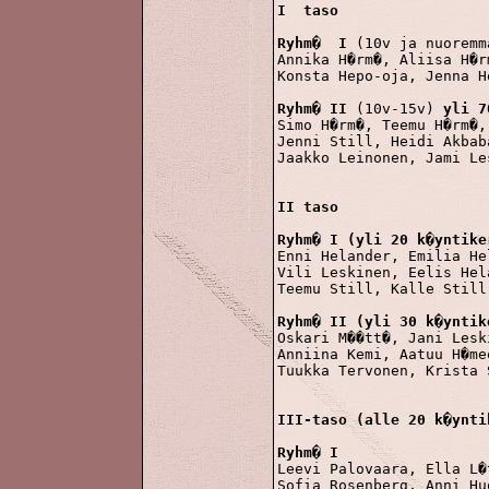
I  taso
Ryhm�  I
 (10v ja nuoremm
Annika H�rm�, Aliisa H�r
Konsta Hepo-oja, Jenna He
Ryhm� II
 (10v-15v) 
yli 7
Simo H�rm�, Teemu H�rm�,
Jenni Still, Heidi Akbab
Jaakko Leinonen, Jami Le
II taso
Ryhm� I (yli 20 k�yntike

Enni Helander, Emilia H
Vili Leskinen, Eelis Hel
Teemu Still, Kalle Still,
Ryhm� II (yli 30 k�yntik

Oskari M��tt�, Jani Lesk
Anniina Kemi, Aatuu H�me
Tuukka Tervonen, Krista S
III-taso (alle 20 k�ynti
Ryhm� I
Leevi Palovaara, Ella L�
Sofia Rosenberg, Anni Hu